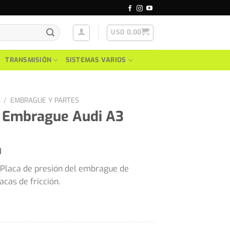
USD
0,00
TRANSMISIÓN
SISTEMAS VARIOS
/
EMBRAGUE Y PARTES
e Embrague Audi A3
n
 Placa de presión del embrague de
acas de fricción.