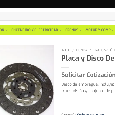
IÓN
ENCENDIDO Y ELECTRICIDAD
FRENOS
MOTOR Y COMP
INICIO
/
TIENDA
/
TRANSMISIÓN
Placa y Disco D
Solicitar Cotizació
Disco de embrague. Incluye:
transmisión y conjunto de pl
Categoría:
Embrague y partes