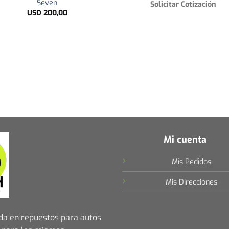
Seven
Solicitar Cotización
USD
200,00
Mi cuenta
Mis Pedidos
Mis Direcciones
da en repuestos para autos