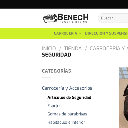
Skip
to
Buscar
content
por:
CARROCERÍA
DIRECCIÓN Y SUSPENS
INICIO
/
TIENDA
/
CARROCERÍA Y 
SEGURIDAD
CATEGORÍAS
Carrocería y Accesorios
Articulos de Seguridad
Espejos
Gomas de parabrisas
Habitaculo e interior