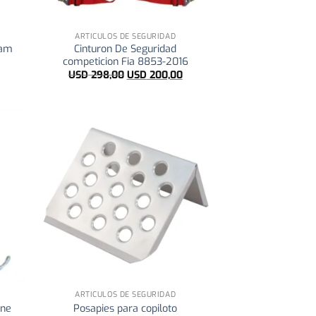
+
ARTICULOS DE SEGURIDAD
ham
Cinturon De Seguridad
competicion Fia 8853-2016
El
El
USD
298,00
USD
200,00
precio
precio
original
actual
era:
es:
USD 298,00.
USD 200,00.
+
ARTICULOS DE SEGURIDAD
one
Posapies para copiloto