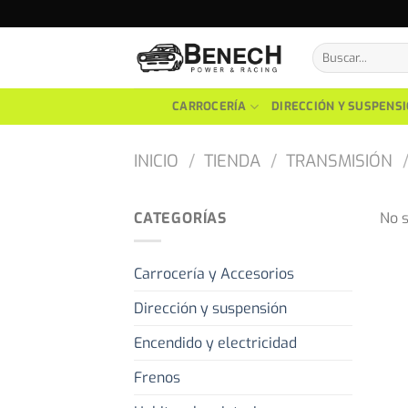
Skip
to
Buscar
content
por:
CARROCERÍA
DIRECCIÓN Y SUSPENS
INICIO
/
TIENDA
/
TRANSMISIÓN
CATEGORÍAS
No s
Carrocería y Accesorios
Dirección y suspensión
Encendido y electricidad
Frenos