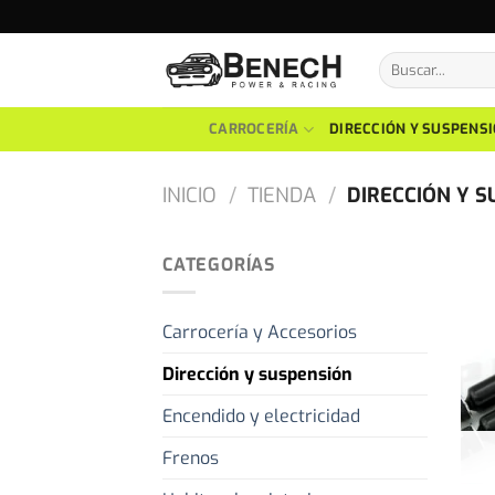
Skip
to
Buscar
content
por:
CARROCERÍA
DIRECCIÓN Y SUSPENS
INICIO
/
TIENDA
/
DIRECCIÓN Y S
CATEGORÍAS
Carrocería y Accesorios
Dirección y suspensión
Encendido y electricidad
Frenos