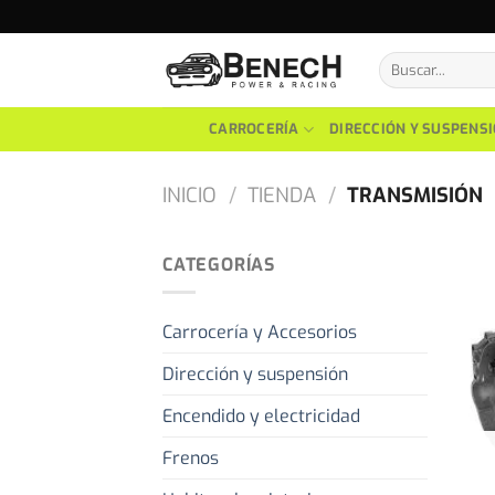
Skip
to
Buscar
content
por:
CARROCERÍA
DIRECCIÓN Y SUSPENS
INICIO
/
TIENDA
/
TRANSMISIÓN
CATEGORÍAS
Carrocería y Accesorios
Dirección y suspensión
Encendido y electricidad
Frenos