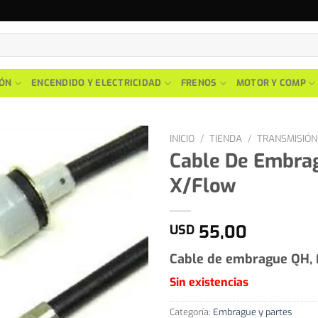
IÓN
ENCENDIDO Y ELECTRICIDAD
FRENOS
MOTOR Y COMP
INICIO
/
TIENDA
/
TRANSMISIÓN
Cable De Embra
X/Flow
55,00
USD
Cable de embrague QH, 
Sin existencias
Categoría:
Embrague y partes