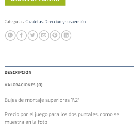
de
montaje
superiores
Categorías:
Cazoletas
,
Dirección y suspensión
1\2"
cantidad
DESCRIPCIÓN
VALORACIONES (0)
Bujes de montaje superiores 1\2″
Precio por el juego para los dos puntales, como se
muestra en la foto