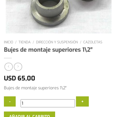
INICIO
/
TIENDA
/
DIRECCIÓN Y SUSPENSIÓN
/
CAZOLETAS
Bujes de montaje superiores 1\2″
USD
65,00
Bujes de montaje superiores 1\2″
Bujes
AÑADIR AL CARRITO