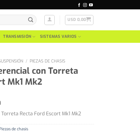
USD
0,00
TRANSMISIÓN
SISTEMAS VARIOS
 SUSPENSIÓN
/
PIEZAS DE CHASIS
erencial con Torreta
rt Mk1 Mk2
n
n Torreta Recta Ford Escort Mk1 Mk2
Piezas de chasis