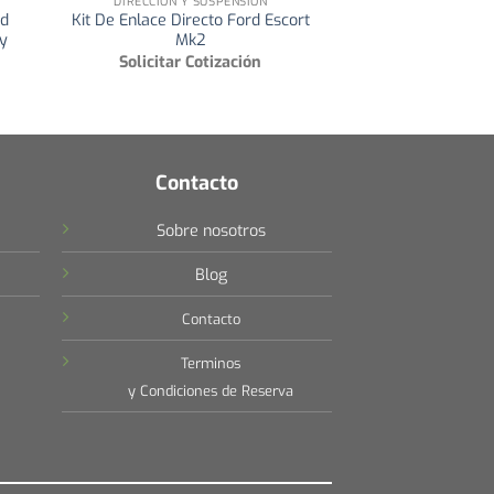
DIRECCIÓN Y SUSPENSIÓN
CREMALLERAS D
rd
Kit De Enlace Directo Ford Escort
Escort MK2 MK
y
Mk2
Rápida Especi
Compet
Solicitar Cotización
Solicitar C
Contacto
Sobre nosotros
Blog
Contacto
Terminos
y Condiciones de Reserva