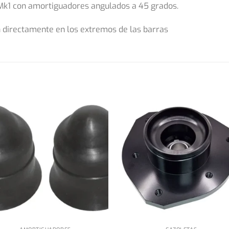
 Mk1 con amortiguadores angulados a 45 grados.
 directamente en los extremos de las barras
+