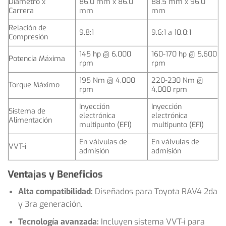
Diámetro x
86.0 mm x 86.0
88.5 mm x 96.0
Carrera
mm
mm
Relación de
9.8:1
9.6:1 a 10.0:1
Compresión
145 hp @ 6,000
160-170 hp @ 5,600
Potencia Máxima
rpm
rpm
195 Nm @ 4,000
220-230 Nm @
Torque Máximo
rpm
4,000 rpm
Inyección
Inyección
Sistema de
electrónica
electrónica
Alimentación
multipunto (EFI)
multipunto (EFI)
En válvulas de
En válvulas de
VVT-i
admisión
admisión
Ventajas y Beneficios
Alta compatibilidad:
Diseñados para Toyota RAV4 2da
y 3ra generación.
Tecnología avanzada:
Incluyen sistema VVT-i para