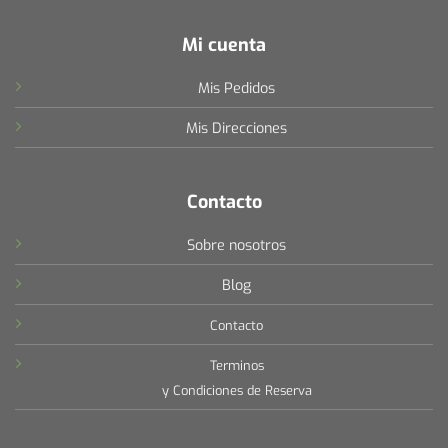
Mi cuenta
Mis Pedidos
Mis Direcciones
Contacto
Sobre nosotros
Blog
Contacto
Terminos
y Condiciones de Reserva