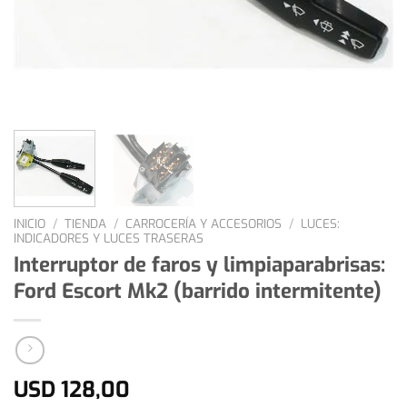
INICIO
/
TIENDA
/
CARROCERÍA Y ACCESORIOS
/
LUCES:
INDICADORES Y LUCES TRASERAS
Interruptor de faros y limpiaparabrisas:
Ford Escort Mk2 (barrido intermitente)
USD
128,00