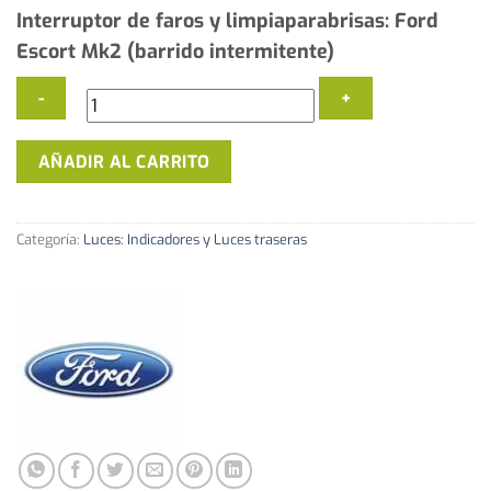
Interruptor de faros y limpiaparabrisas: Ford
Escort Mk2 (barrido intermitente)
Interruptor
AÑADIR AL CARRITO
de
faros
y
Categoría:
Luces: Indicadores y Luces traseras
limpiaparabrisas:
Ford
Escort
Mk2
(barrido
intermitente)
cantidad