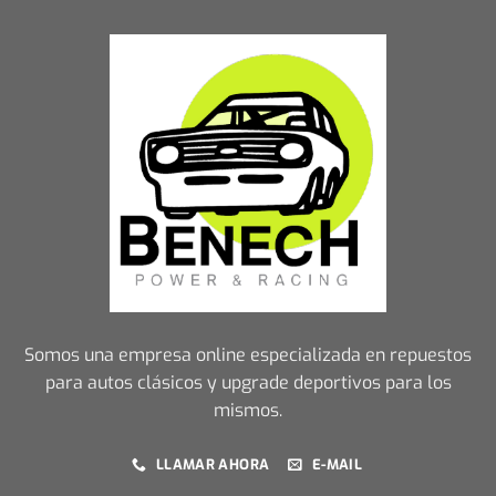
Somos una empresa online especializada en repuestos
para autos clásicos y upgrade deportivos para los
mismos.
LLAMAR AHORA
E-MAIL