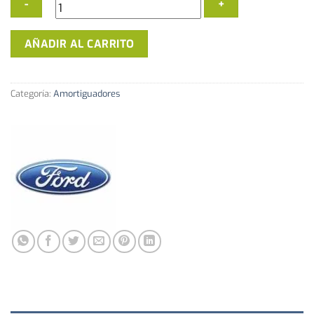
Amortiguador
AÑADIR AL CARRITO
Trasero
Ajustable
Ford
Categoría:
Amortiguadores
Escort
Mk2
cantidad