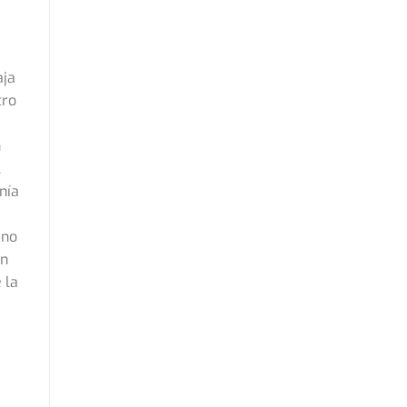
aja
tro
n
l
nía
ano
on
 la