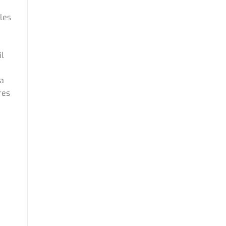
les
il
La
res