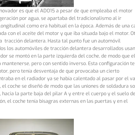
nnovador es que el ADO15 a pesar de que empleaba el motor
geración por agua, se apartaba del tradicionalismo al ir
ongitudinal como era habitual en la época. Además de una c
da con el aceite del motor y que iba situada bajo el motor. O
a tracción delantera. Hasta tal punto fue un automóvil
dos los automóviles de tracción delantera desarrollados usa
iador se montó en la parte izquierda del coche, de modo que e
 mantenerse, pero con sentido inverso. Esta configuración te
tor, pero tenía desventaja de que provocaba un cierto
traba en el radiador ya se había calentado al pasar por el v
, el coche se diseñó de modo que las uniones de soldadura s
 hacia la parte baja del pilar A y entre el cuerpo y el suelo de
ión, el coche tenía bisagras externas en las puertas y en el