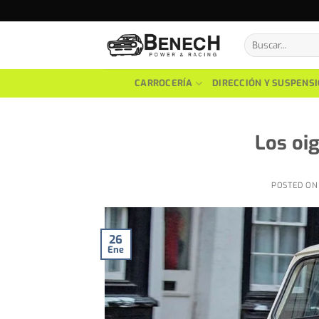
Skip
to
Buscar
content
por:
CARROCERÍA
DIRECCIÓN Y SUSPENS
Los oig
POSTED O
26
Ene