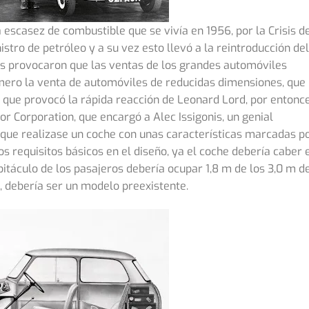
a escasez de combustible que se vivía en 1956, por la Crisis d
stro de petróleo y a su vez esto llevó a la reintroducción del
s provocaron que las ventas de los grandes automóviles
mero la venta de automóviles de reducidas dimensiones, que
 que provocó la rápida reacción de Leonard Lord, por entonc
r Corporation, que encargó a Alec Issigonis, un genial
 que realizase un coche con unas características marcadas p
s requisitos básicos en el diseño, ya el coche debería caber 
bitáculo de los pasajeros debería ocupar 1,8 m de los 3,0 m d
e, debería ser un modelo preexistente.